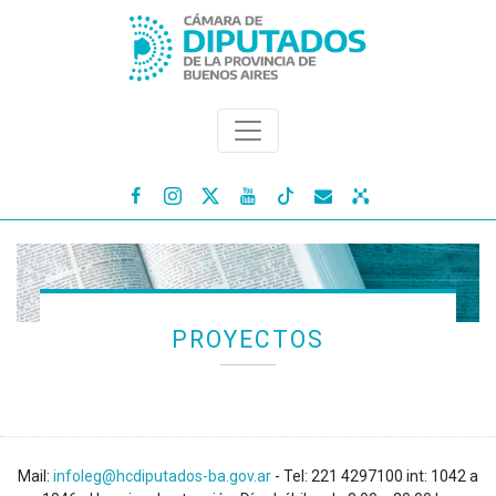




PROYECTOS
Mail:
infoleg@hcdiputados-ba.gov.ar
- Tel: 221 4297100 int: 1042 a