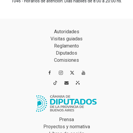
1046 - Horarios de atención: Días hábiles de 8:00 a 20:00 hs.
Autoridades
Visitas guiadas
Reglamento
Diputados
Comisiones




Prensa
Proyectos y normativa