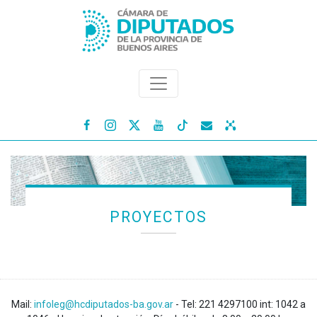




PROYECTOS
Mail:
infoleg@hcdiputados-ba.gov.ar
- Tel: 221 4297100 int: 1042 a