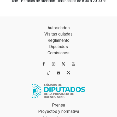
1046 - Horarios de atención: Días hábiles de 8:00 a 20:00 hs.
Autoridades
Visitas guiadas
Reglamento
Diputados
Comisiones




Prensa
Proyectos y normativa