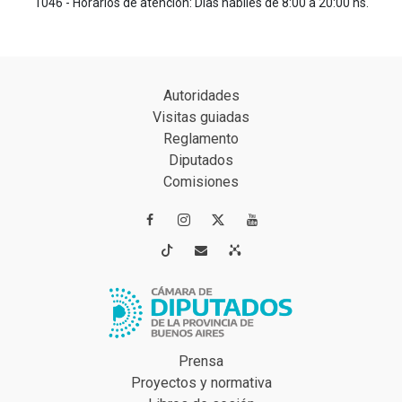
1046 - Horarios de atención: Días hábiles de 8:00 a 20:00 hs.
Autoridades
Visitas guiadas
Reglamento
Diputados
Comisiones




Prensa
Proyectos y normativa