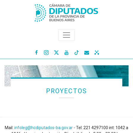




PROYECTOS
Mail:
infoleg@hcdiputados-ba.gov.ar
- Tel: 221 4297100 int: 1042 a