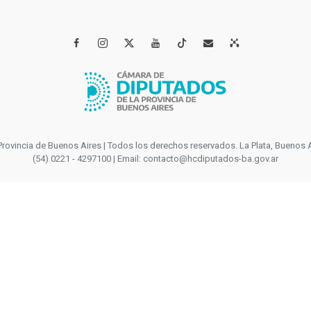




incia de Buenos Aires | Todos los derechos reservados. La Plata, Buenos Aires
(54) 0221 - 4297100 | Email: contacto@hcdiputados-ba.gov.ar