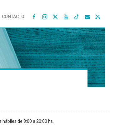
CONTACTO




s hábiles de 8:00 a 20:00 hs.