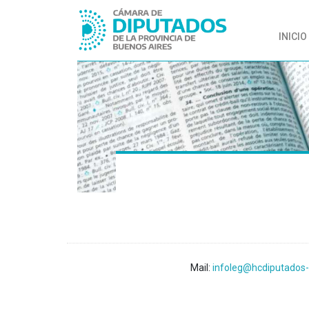
INICIO
Mail:
infoleg@hcdiputados-