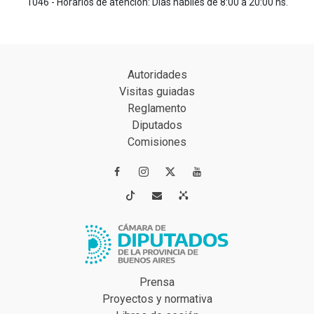
1046 - Horarios de atención: Días hábiles de 8:00 a 20:00 hs.
Autoridades
Visitas guiadas
Reglamento
Diputados
Comisiones




Prensa
Proyectos y normativa