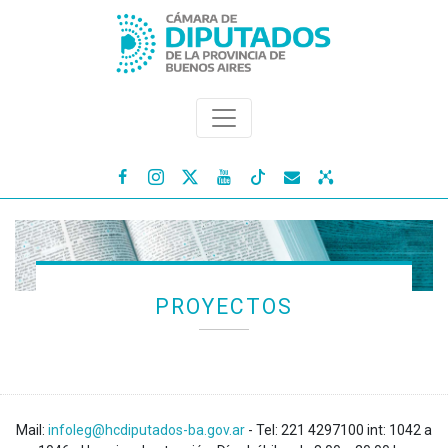




PROYECTOS
Mail:
infoleg@hcdiputados-ba.gov.ar
- Tel: 221 4297100 int: 1042 a