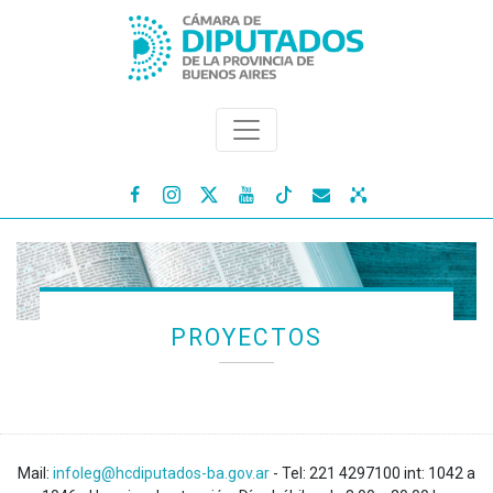




PROYECTOS
Mail:
infoleg@hcdiputados-ba.gov.ar
- Tel: 221 4297100 int: 1042 a