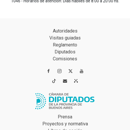
1046 - Horarios de atención: Días hábiles de 8:00 a 20:00 hs.
Autoridades
Visitas guiadas
Reglamento
Diputados
Comisiones




Prensa
Proyectos y normativa