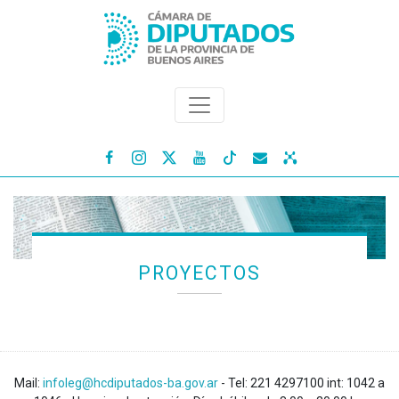




PROYECTOS
Mail:
infoleg@hcdiputados-ba.gov.ar
- Tel: 221 4297100 int: 1042 a