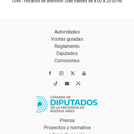
1046 - Horarios de atención: Días hábiles de 8:00 a 20:00 hs.
Autoridades
Visitas guiadas
Reglamento
Diputados
Comisiones




Prensa
Proyectos y normativa