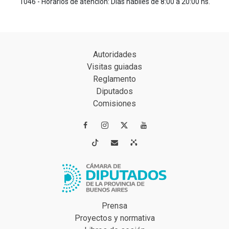
1046 - Horarios de atención: Días hábiles de 8:00 a 20:00 hs.
Autoridades
Visitas guiadas
Reglamento
Diputados
Comisiones




Prensa
Proyectos y normativa