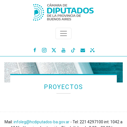




PROYECTOS
Mail:
infoleg@hcdiputados-ba.gov.ar
- Tel: 221 4297100 int: 1042 a