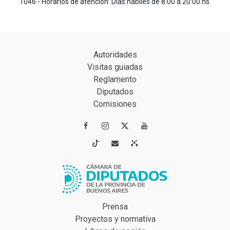
1046 - Horarios de atención: Días hábiles de 8:00 a 20:00 hs.
Autoridades
Visitas guiadas
Reglamento
Diputados
Comisiones




Prensa
Proyectos y normativa