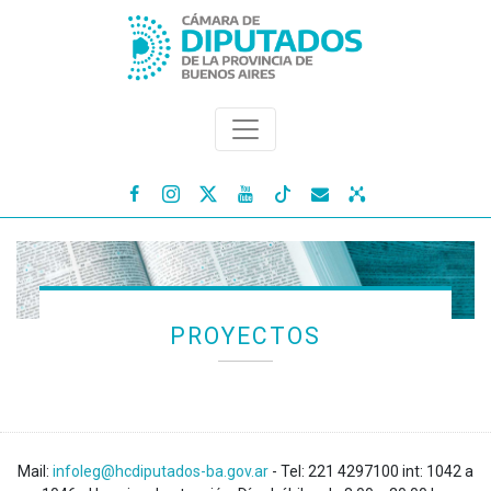




PROYECTOS
Mail:
infoleg@hcdiputados-ba.gov.ar
- Tel: 221 4297100 int: 1042 a