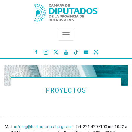




PROYECTOS
Mail:
infoleg@hcdiputados-ba.gov.ar
- Tel: 221 4297100 int: 1042 a