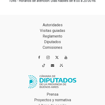
1046 - Horarios de atención: Días hábiles de 8:00 a 20:00 hs.
Autoridades
Visitas guiadas
Reglamento
Diputados
Comisiones




Prensa
Proyectos y normativa