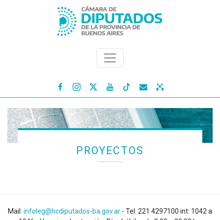




PROYECTOS
Mail:
infoleg@hcdiputados-ba.gov.ar
- Tel: 221 4297100 int: 1042 a