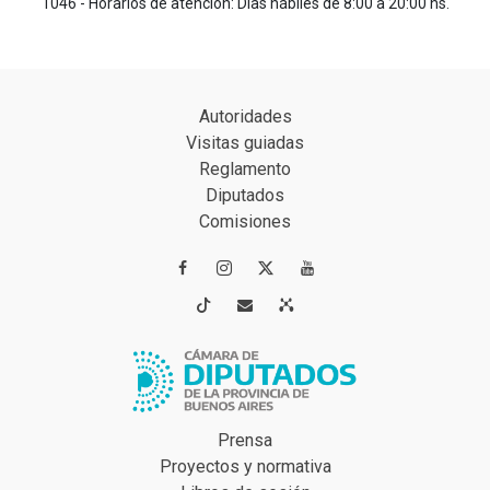
1046 - Horarios de atención: Días hábiles de 8:00 a 20:00 hs.
Autoridades
Visitas guiadas
Reglamento
Diputados
Comisiones




Prensa
Proyectos y normativa