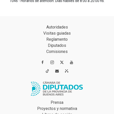
1046 - Horarios de atención: Días hábiles de 8:00 a 20:00 hs.
Autoridades
Visitas guiadas
Reglamento
Diputados
Comisiones




Prensa
Proyectos y normativa