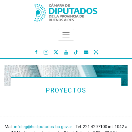




PROYECTOS
Mail:
infoleg@hcdiputados-ba.gov.ar
- Tel: 221 4297100 int: 1042 a