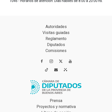
1046 - Horarios de atención: Días hábiles de 8:00 a 20:00 hs.
Autoridades
Visitas guiadas
Reglamento
Diputados
Comisiones




Prensa
Proyectos y normativa