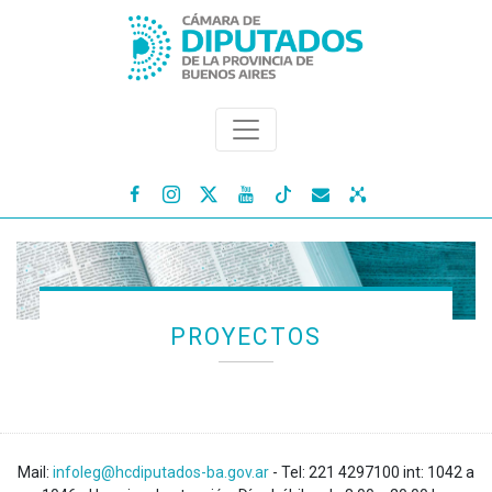




PROYECTOS
Mail:
infoleg@hcdiputados-ba.gov.ar
- Tel: 221 4297100 int: 1042 a