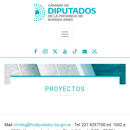




PROYECTOS
Mail:
infoleg@hcdiputados-ba.gov.ar
- Tel: 221 4297100 int: 1042 a