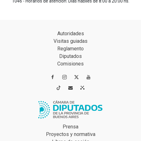
1046 - Horarios de atención: Días hábiles de 8:00 a 20:00 hs.
Autoridades
Visitas guiadas
Reglamento
Diputados
Comisiones




Prensa
Proyectos y normativa