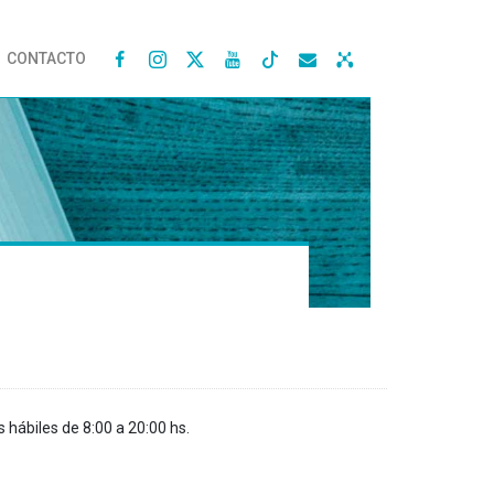
CONTACTO




s hábiles de 8:00 a 20:00 hs.