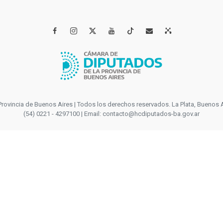




incia de Buenos Aires | Todos los derechos reservados. La Plata, Buenos Aires
(54) 0221 - 4297100 | Email: contacto@hcdiputados-ba.gov.ar