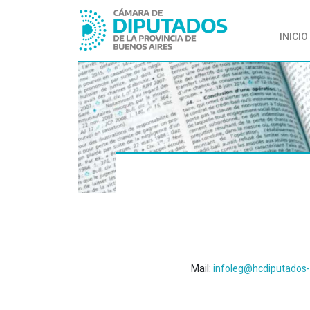
INICIO
Mail:
infoleg@hcdiputados-