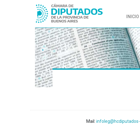
INICIO
Mail:
infoleg@hcdiputados-