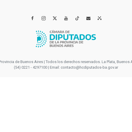




incia de Buenos Aires | Todos los derechos reservados. La Plata, Buenos Aires
(54) 0221 - 4297100 | Email: contacto@hcdiputados-ba.gov.ar