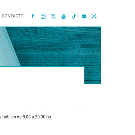
CONTACTO




s hábiles de 8:00 a 20:00 hs.