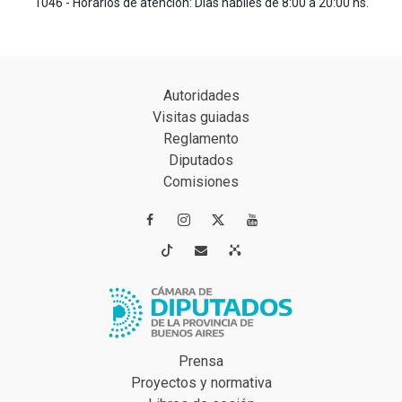
1046 - Horarios de atención: Días hábiles de 8:00 a 20:00 hs.
Autoridades
Visitas guiadas
Reglamento
Diputados
Comisiones




Prensa
Proyectos y normativa