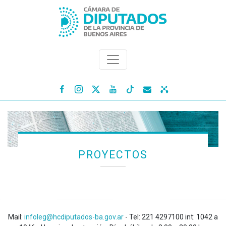




PROYECTOS
Mail:
infoleg@hcdiputados-ba.gov.ar
- Tel: 221 4297100 int: 1042 a