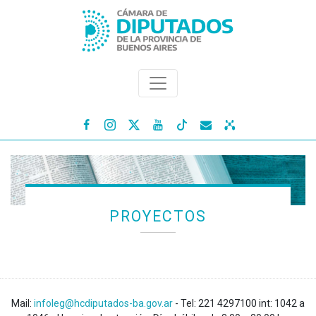




PROYECTOS
Mail:
infoleg@hcdiputados-ba.gov.ar
- Tel: 221 4297100 int: 1042 a