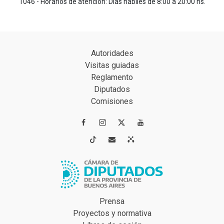
1046 - Horarios de atención: Días hábiles de 8:00 a 20:00 hs.
Autoridades
Visitas guiadas
Reglamento
Diputados
Comisiones




Prensa
Proyectos y normativa