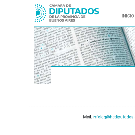
INICIO
Mail:
infoleg@hcdiputados-