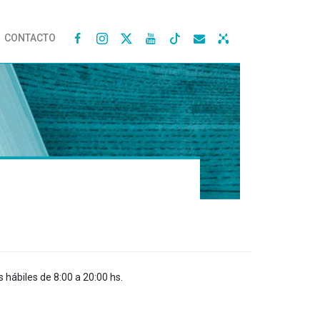
CONTACTO




s hábiles de 8:00 a 20:00 hs.