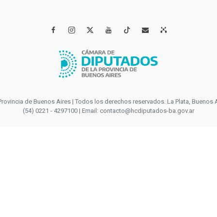




incia de Buenos Aires | Todos los derechos reservados. La Plata, Buenos Aires
(54) 0221 - 4297100 | Email: contacto@hcdiputados-ba.gov.ar