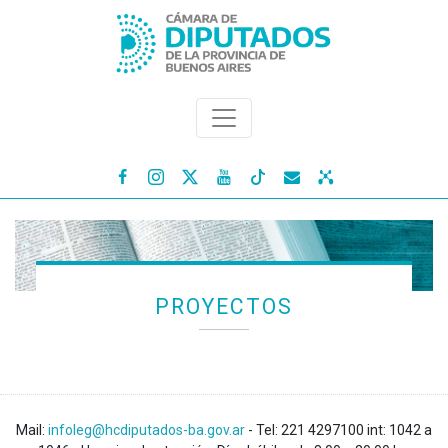




PROYECTOS
Mail:
infoleg@hcdiputados-ba.gov.ar
- Tel: 221 4297100 int: 1042 a