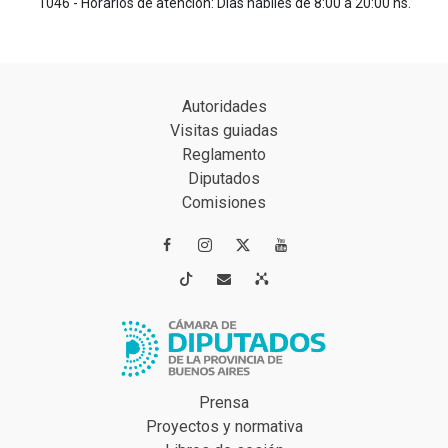
1046 - Horarios de atención: Días hábiles de 8:00 a 20:00 hs.
Autoridades
Visitas guiadas
Reglamento
Diputados
Comisiones




Prensa
Proyectos y normativa