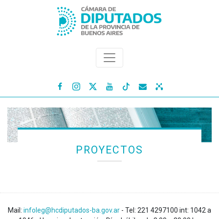




PROYECTOS
Mail:
infoleg@hcdiputados-ba.gov.ar
- Tel: 221 4297100 int: 1042 a