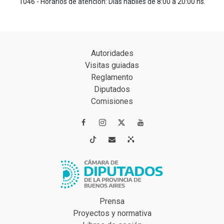
1046 - Horarios de atención: Días hábiles de 8:00 a 20:00 hs.
Autoridades
Visitas guiadas
Reglamento
Diputados
Comisiones




Prensa
Proyectos y normativa