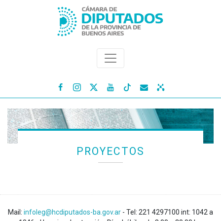




PROYECTOS
Mail:
infoleg@hcdiputados-ba.gov.ar
- Tel: 221 4297100 int: 1042 a