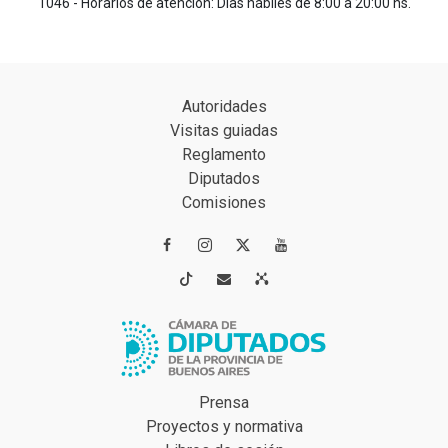
1046 - Horarios de atención: Días hábiles de 8:00 a 20:00 hs.
Autoridades
Visitas guiadas
Reglamento
Diputados
Comisiones




Prensa
Proyectos y normativa