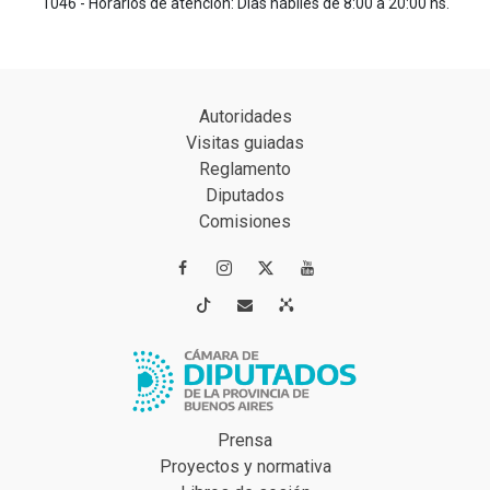
1046 - Horarios de atención: Días hábiles de 8:00 a 20:00 hs.
Autoridades
Visitas guiadas
Reglamento
Diputados
Comisiones




Prensa
Proyectos y normativa