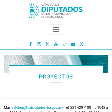




PROYECTOS
Mail:
infoleg@hcdiputados-ba.gov.ar
- Tel: 221 4297100 int: 1042 a