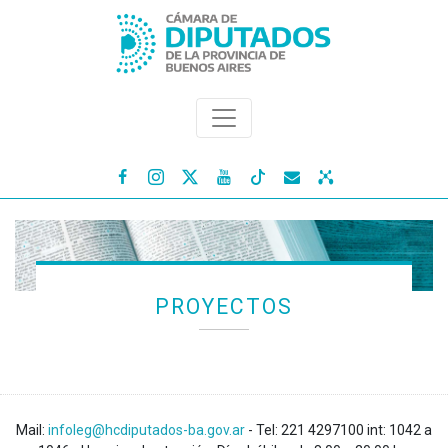




PROYECTOS
Mail:
infoleg@hcdiputados-ba.gov.ar
- Tel: 221 4297100 int: 1042 a