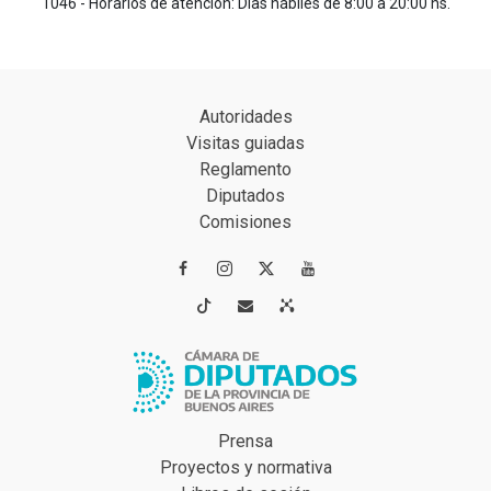
1046 - Horarios de atención: Días hábiles de 8:00 a 20:00 hs.
Autoridades
Visitas guiadas
Reglamento
Diputados
Comisiones




Prensa
Proyectos y normativa