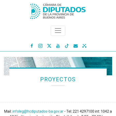




PROYECTOS
Mail:
infoleg@hcdiputados-ba.gov.ar
- Tel: 221 4297100 int: 1042 a