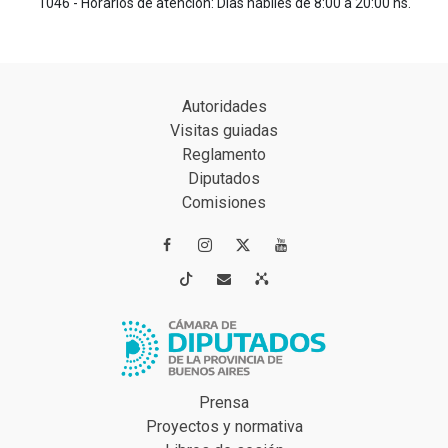
1046 - Horarios de atención: Días hábiles de 8:00 a 20:00 hs.
Autoridades
Visitas guiadas
Reglamento
Diputados
Comisiones




Prensa
Proyectos y normativa