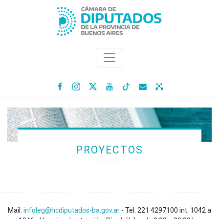




PROYECTOS
Mail:
infoleg@hcdiputados-ba.gov.ar
- Tel: 221 4297100 int: 1042 a