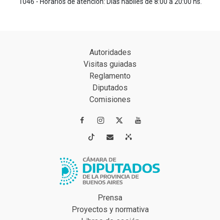
1046 - Horarios de atención: Días hábiles de 8:00 a 20:00 hs.
Autoridades
Visitas guiadas
Reglamento
Diputados
Comisiones




Prensa
Proyectos y normativa