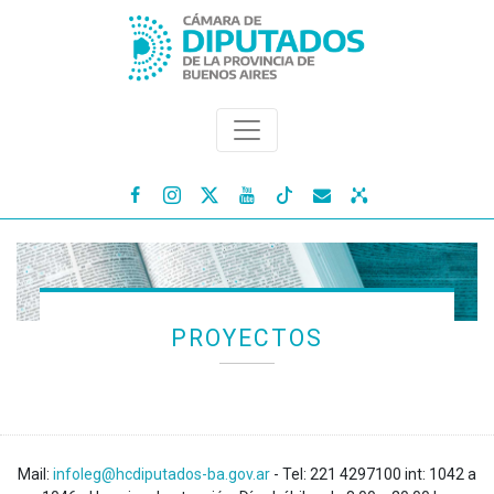




PROYECTOS
Mail:
infoleg@hcdiputados-ba.gov.ar
- Tel: 221 4297100 int: 1042 a