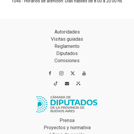
1046 - Horarios de atención: Días hábiles de 8:00 a 20:00 hs.
Autoridades
Visitas guiadas
Reglamento
Diputados
Comisiones




Prensa
Proyectos y normativa