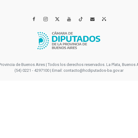




incia de Buenos Aires | Todos los derechos reservados. La Plata, Buenos Aires
(54) 0221 - 4297100 | Email: contacto@hcdiputados-ba.gov.ar