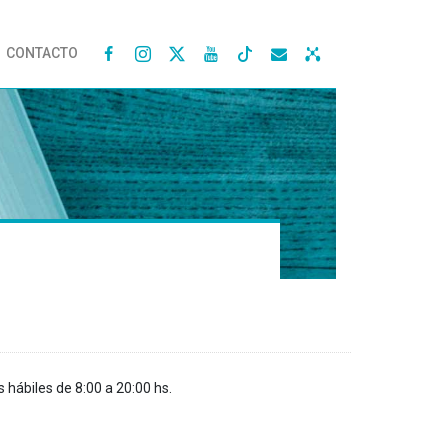
CONTACTO




s hábiles de 8:00 a 20:00 hs.