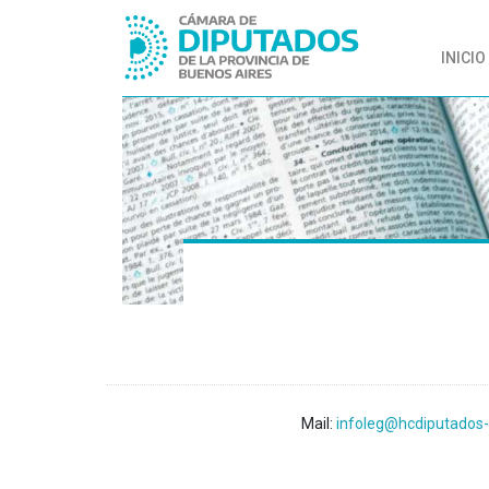
INICIO
Mail:
infoleg@hcdiputados-