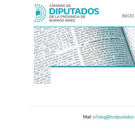
INICIO
Mail:
infoleg@hcdiputados-