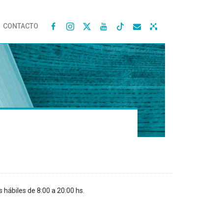
CONTACTO




s hábiles de 8:00 a 20:00 hs.