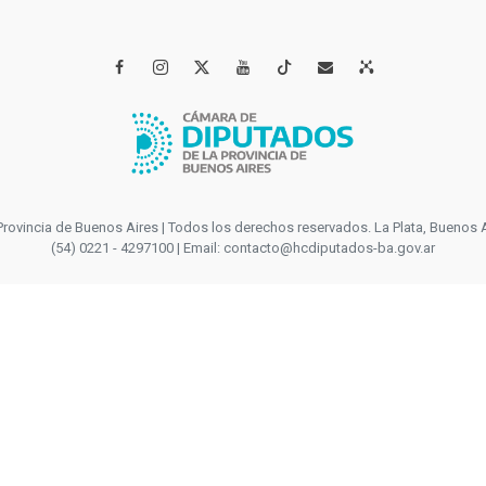




incia de Buenos Aires | Todos los derechos reservados. La Plata, Buenos Aires
(54) 0221 - 4297100 | Email: contacto@hcdiputados-ba.gov.ar