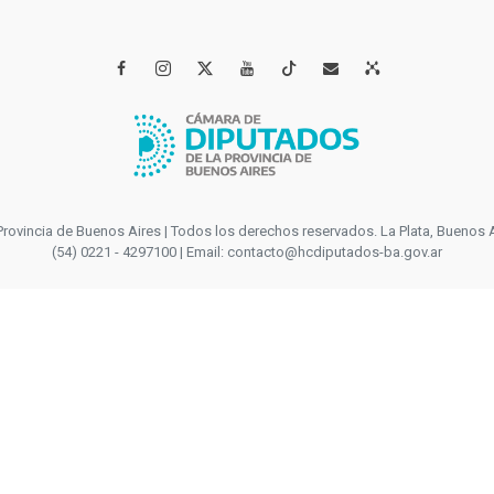




incia de Buenos Aires | Todos los derechos reservados. La Plata, Buenos Aires
(54) 0221 - 4297100 | Email: contacto@hcdiputados-ba.gov.ar