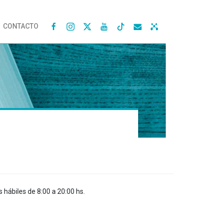
CONTACTO




s hábiles de 8:00 a 20:00 hs.