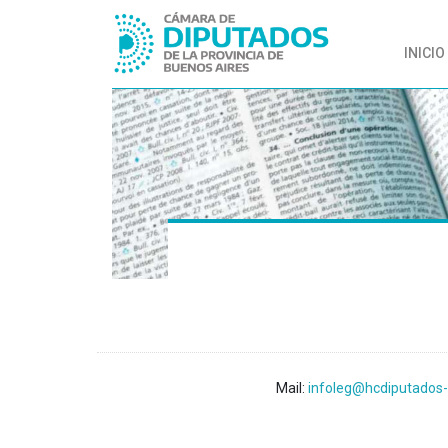
INICIO
Mail:
infoleg@hcdiputados-