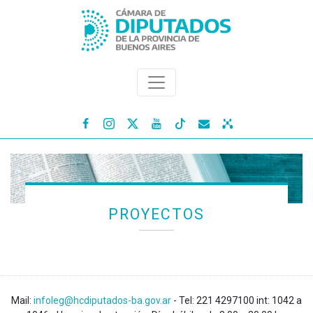




PROYECTOS
Mail:
infoleg@hcdiputados-ba.gov.ar
- Tel: 221 4297100 int: 1042 a