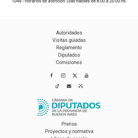
1046 - Horarios de atención: Días hábiles de 8:00 a 20:00 hs.
Autoridades
Visitas guiadas
Reglamento
Diputados
Comisiones




Prensa
Proyectos y normativa