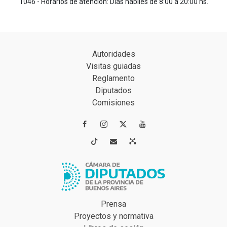
1046 - Horarios de atención: Días hábiles de 8:00 a 20:00 hs.
Autoridades
Visitas guiadas
Reglamento
Diputados
Comisiones




Prensa
Proyectos y normativa