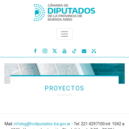




PROYECTOS
Mail:
infoleg@hcdiputados-ba.gov.ar
- Tel: 221 4297100 int: 1042 a