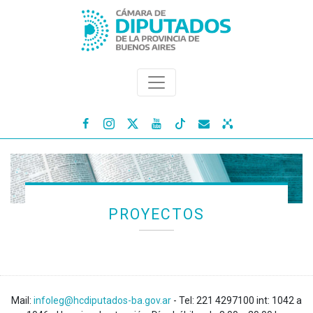




PROYECTOS
Mail:
infoleg@hcdiputados-ba.gov.ar
- Tel: 221 4297100 int: 1042 a