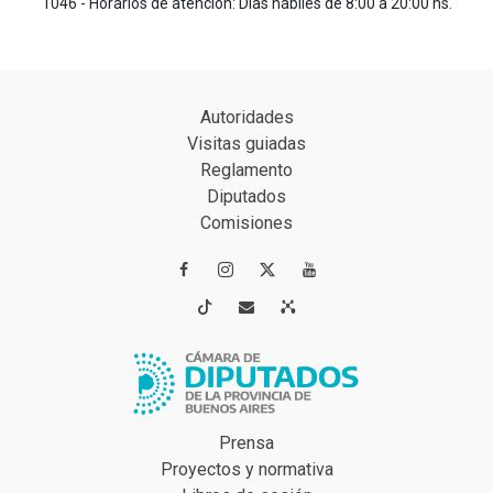
1046 - Horarios de atención: Días hábiles de 8:00 a 20:00 hs.
Autoridades
Visitas guiadas
Reglamento
Diputados
Comisiones




Prensa
Proyectos y normativa