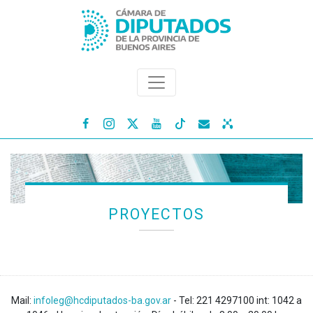




PROYECTOS
Mail:
infoleg@hcdiputados-ba.gov.ar
- Tel: 221 4297100 int: 1042 a