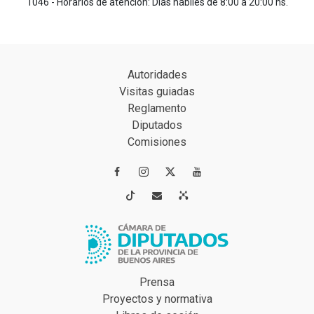
1046 - Horarios de atención: Días hábiles de 8:00 a 20:00 hs.
Autoridades
Visitas guiadas
Reglamento
Diputados
Comisiones




Prensa
Proyectos y normativa