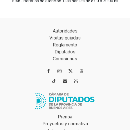
1046 - Horarios de atención: Días hábiles de 8:00 a 20:00 hs.
Autoridades
Visitas guiadas
Reglamento
Diputados
Comisiones




Prensa
Proyectos y normativa