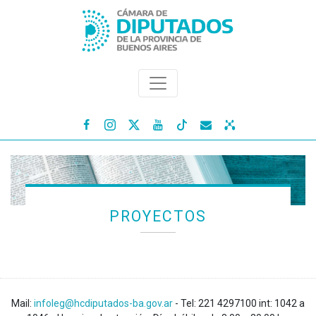




PROYECTOS
Mail:
infoleg@hcdiputados-ba.gov.ar
- Tel: 221 4297100 int: 1042 a