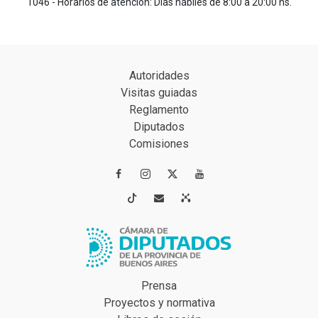
1046 - Horarios de atención: Días hábiles de 8:00 a 20:00 hs.
Autoridades
Visitas guiadas
Reglamento
Diputados
Comisiones




Prensa
Proyectos y normativa