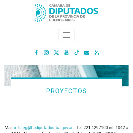




PROYECTOS
Mail:
infoleg@hcdiputados-ba.gov.ar
- Tel: 221 4297100 int: 1042 a