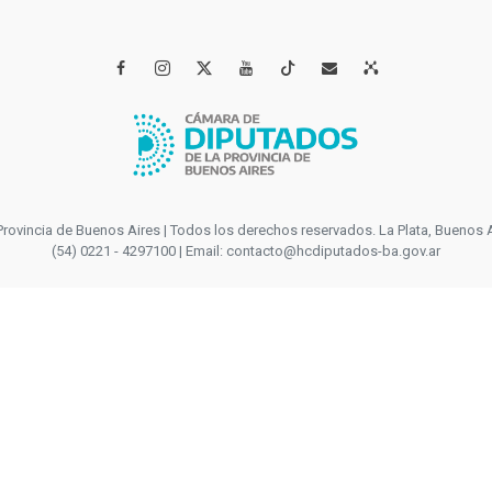




incia de Buenos Aires | Todos los derechos reservados. La Plata, Buenos Aires
(54) 0221 - 4297100 | Email: contacto@hcdiputados-ba.gov.ar