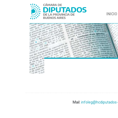
INICIO
Mail:
infoleg@hcdiputados-