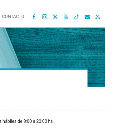
CONTACTO




s hábiles de 8:00 a 20:00 hs.