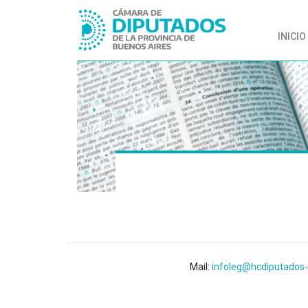
INICIO
Mail:
infoleg@hcdiputados-