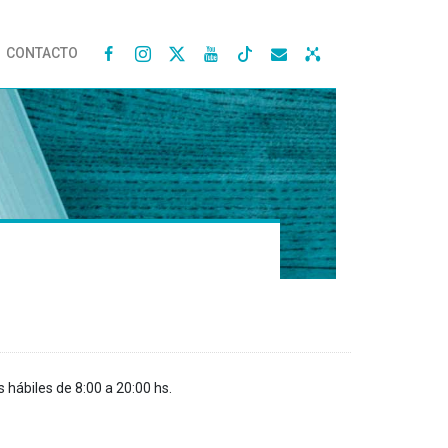
CONTACTO




s hábiles de 8:00 a 20:00 hs.