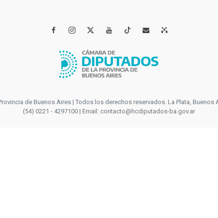




incia de Buenos Aires | Todos los derechos reservados. La Plata, Buenos Aires
(54) 0221 - 4297100 | Email: contacto@hcdiputados-ba.gov.ar