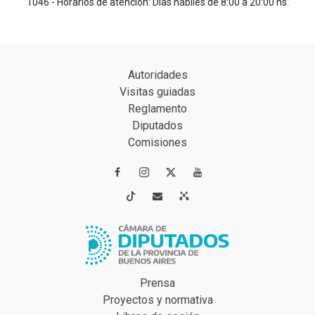
1046 - Horarios de atención: Días hábiles de 8:00 a 20:00 hs.
Autoridades
Visitas guiadas
Reglamento
Diputados
Comisiones




Prensa
Proyectos y normativa