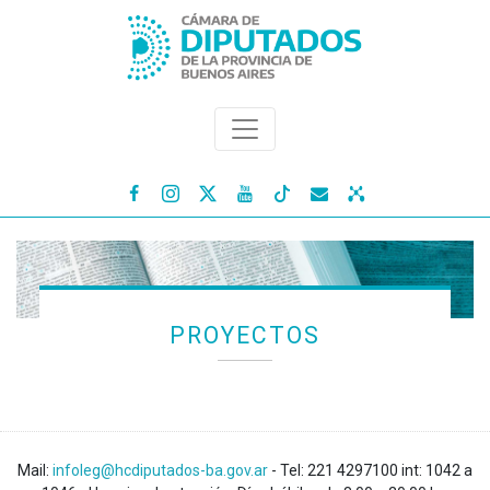




PROYECTOS
Mail:
infoleg@hcdiputados-ba.gov.ar
- Tel: 221 4297100 int: 1042 a