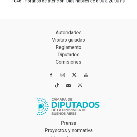
1046 - Horarios de atención: Días hábiles de 8:00 a 20:00 hs.
Autoridades
Visitas guiadas
Reglamento
Diputados
Comisiones




Prensa
Proyectos y normativa