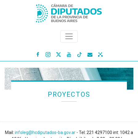




PROYECTOS
Mail:
infoleg@hcdiputados-ba.gov.ar
- Tel: 221 4297100 int: 1042 a