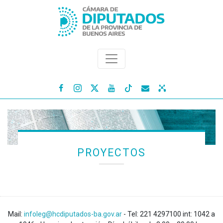




PROYECTOS
Mail:
infoleg@hcdiputados-ba.gov.ar
- Tel: 221 4297100 int: 1042 a