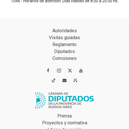
1046 - Horarios de atención: Días hábiles de 8:00 a 20:00 hs.
Autoridades
Visitas guiadas
Reglamento
Diputados
Comisiones




Prensa
Proyectos y normativa