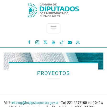




PROYECTOS
Mail:
infoleg@hcdiputados-ba.gov.ar
- Tel: 221 4297100 int: 1042 a