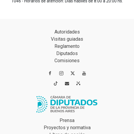
1046 - Horarios de atención: Días hábiles de 8:00 a 20:00 hs.
Autoridades
Visitas guiadas
Reglamento
Diputados
Comisiones




Prensa
Proyectos y normativa