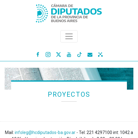




PROYECTOS
Mail:
infoleg@hcdiputados-ba.gov.ar
- Tel: 221 4297100 int: 1042 a