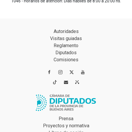
1046 - Horarios de atención: Días hábiles de 8:00 a 20:00 hs.
Autoridades
Visitas guiadas
Reglamento
Diputados
Comisiones




Prensa
Proyectos y normativa