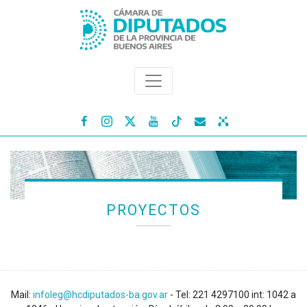




PROYECTOS
Mail:
infoleg@hcdiputados-ba.gov.ar
- Tel: 221 4297100 int: 1042 a