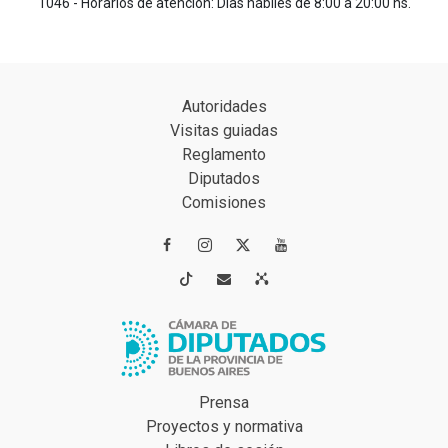
1046 - Horarios de atención: Días hábiles de 8:00 a 20:00 hs.
Autoridades
Visitas guiadas
Reglamento
Diputados
Comisiones




Prensa
Proyectos y normativa