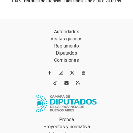
1046 - Horarios de atención: Días hábiles de 8:00 a 20:00 hs.
Autoridades
Visitas guiadas
Reglamento
Diputados
Comisiones




Prensa
Proyectos y normativa