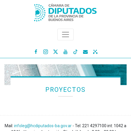




PROYECTOS
Mail:
infoleg@hcdiputados-ba.gov.ar
- Tel: 221 4297100 int: 1042 a