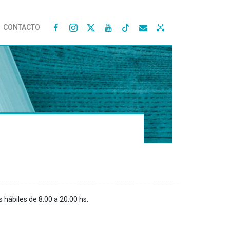
CONTACTO




s hábiles de 8:00 a 20:00 hs.