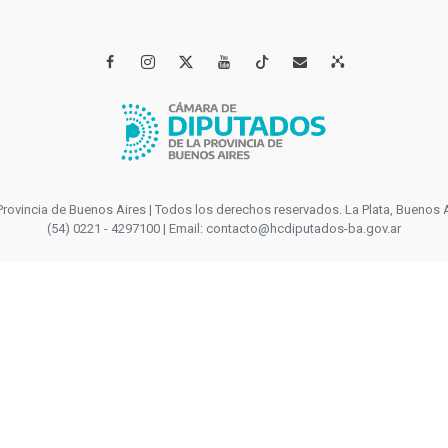




incia de Buenos Aires | Todos los derechos reservados. La Plata, Buenos Aires
(54) 0221 - 4297100 | Email: contacto@hcdiputados-ba.gov.ar