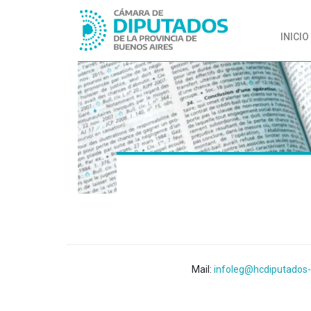
INICIO
Mail:
infoleg@hcdiputados-