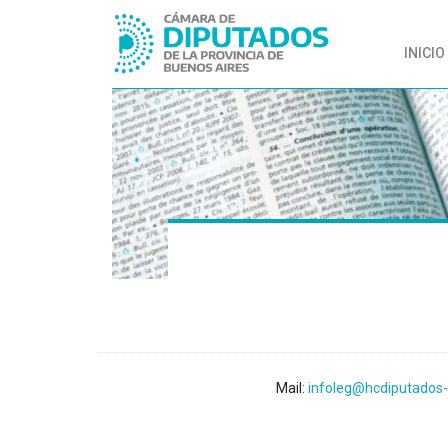
INICIO
Mail:
infoleg@hcdiputados-