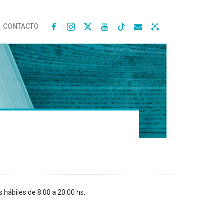
CONTACTO




s hábiles de 8:00 a 20:00 hs.