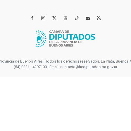




incia de Buenos Aires | Todos los derechos reservados. La Plata, Buenos Aires
(54) 0221 - 4297100 | Email: contacto@hcdiputados-ba.gov.ar