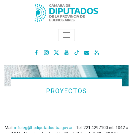




PROYECTOS
Mail:
infoleg@hcdiputados-ba.gov.ar
- Tel: 221 4297100 int: 1042 a