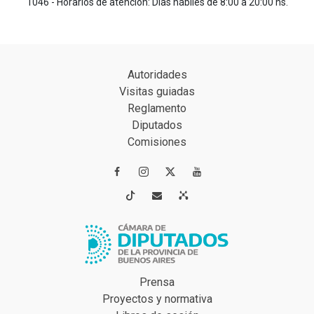
1046 - Horarios de atención: Días hábiles de 8:00 a 20:00 hs.
Autoridades
Visitas guiadas
Reglamento
Diputados
Comisiones




Prensa
Proyectos y normativa