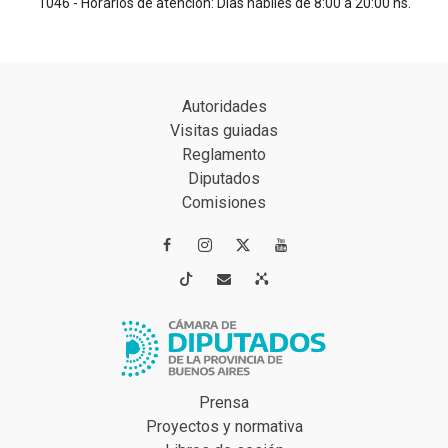
1046 - Horarios de atención: Días hábiles de 8:00 a 20:00 hs.
Autoridades
Visitas guiadas
Reglamento
Diputados
Comisiones




Prensa
Proyectos y normativa