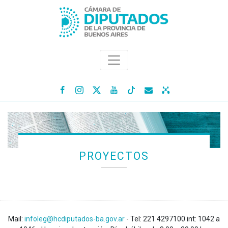




PROYECTOS
Mail:
infoleg@hcdiputados-ba.gov.ar
- Tel: 221 4297100 int: 1042 a