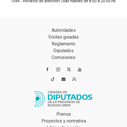
1046 - Horarios de atención: Días hábiles de 8:00 a 20:00 hs.
Autoridades
Visitas guiadas
Reglamento
Diputados
Comisiones




Prensa
Proyectos y normativa