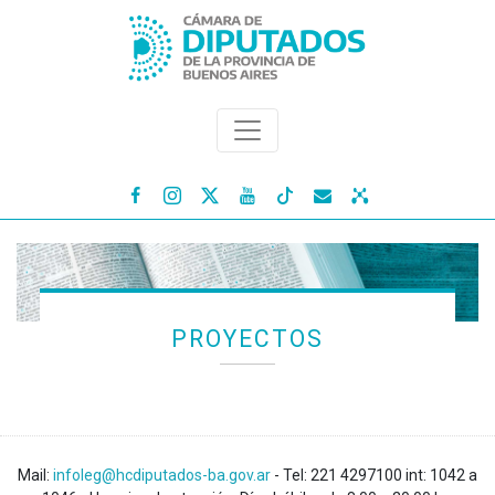




PROYECTOS
Mail:
infoleg@hcdiputados-ba.gov.ar
- Tel: 221 4297100 int: 1042 a